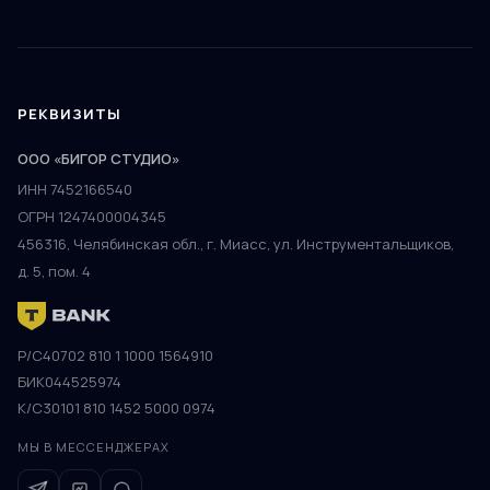
РЕКВИЗИТЫ
ООО «БИГОР СТУДИО»
ИНН 7452166540
ОГРН 1247400004345
456316, Челябинская обл., г. Миасс, ул. Инструментальщиков,
д. 5, пом. 4
Р/С
40702 810 1 1000 1564910
БИК
044525974
К/С
30101 810 1452 5000 0974
МЫ В МЕССЕНДЖЕРАХ